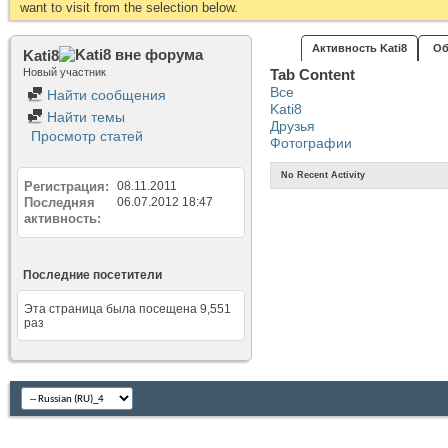
want to visit from the selection below.
Активность Kati8
Об
Kati8
Новый участник
Tab Content
Все
Найти сообщения
Kati8
Найти темы
Друзья
Просмотр статей
Фотографии
No Recent Activity
Регистрация
08.11.2011
Последняя
06.07.2012
18:47
активность
Последние посетители
Эта страница была посещена
9,551
раз