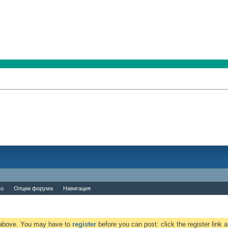
во
Опции форума
Навигация
k above. You may have to
register
before you can post: click the register link