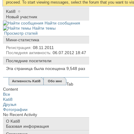
proceed. To start viewing messages, select the forum that you want to visi
Kati8
Новый участник
Найти сообщения
Найти темы
Просмотр статей
Мини-статистика
Регистрация
08.11.2011
Последняя активность
06.07.2012
18:47
Последние посетители
Эта страница была посещена
9,548
раз
Активность Kati8
Обо мне
Tab
Content
Все
Kati8
Друзья
Фотографии
No Recent Activity
О Kati8
Базовая информация