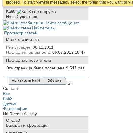
proceed. To start viewing messages, select the forum that you want to visi
Kati8
Новый участник
Найти сообщения
Найти темы
Просмотр статей
Мини-статистика
Регистрация
08.11.2011
Последняя активность
06.07.2012
18:47
Последние посетители
Эта страница была посещена
9,547
раз
Активность Kati8
Обо мне
Tab
Content
Все
Kati8
Друзья
Фотографии
No Recent Activity
О Kati8
Базовая информация
Статистика