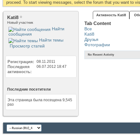
proceed. To start viewing messages, select the forum that you want to visi
Активность Kati8
Об
Kati8
Новый участник
Tab Content
Найти
Все
сообщения
Kati8
Друзья
Найти темы
Фотографии
Просмотр статей
No Recent Activity
Регистрация
08.11.2011
Последняя
06.07.2012
18:47
активность
Последние посетители
Эта страница была посещена
9,545
раз