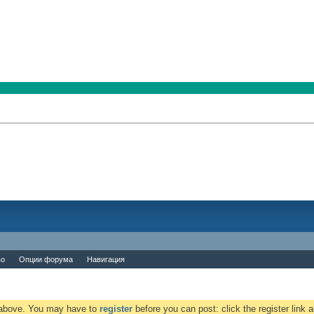
во
Опции форума
Навигация
k above. You may have to
register
before you can post: click the register link