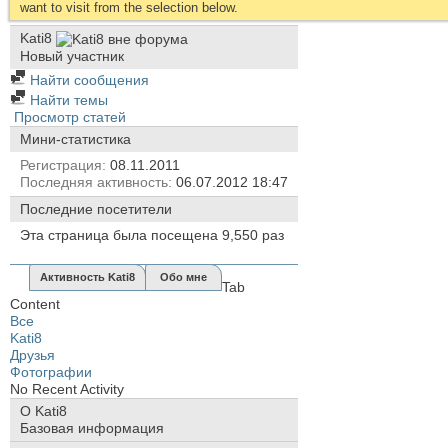
want to visit from the selection below.
Kati8
Новый участник
Найти сообщения
Найти темы
Просмотр статей
Мини-статистика
Регистрация
08.11.2011
Последняя активность
06.07.2012
18:47
Последние посетители
Эта страница была посещена
9,550
раз
Активность Kati8
Обо мне
Tab
Content
Все
Kati8
Друзья
Фотографии
No Recent Activity
О Kati8
Базовая информация