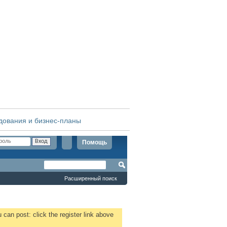
дования и бизнес-планы
Помощь
Расширенный поиск
 can post: click the register link above