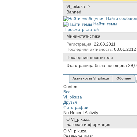
Vl_pikuza
Banned
Найти сообще
Найти темы
Просмотр статей
Мини-статистика
Регистрация
22.08.2011
Последняя активность
03.01.201
Последние посетители
Эта страница была посещена
29,
Активность Vl_pikuza
Обо мне
Content
Все
Vl_pikuza
Друзья
Фотографии
No Recent Activity
О Vl_pikuza
Базовая информация
О Vl_pikuza
Реальное имя: