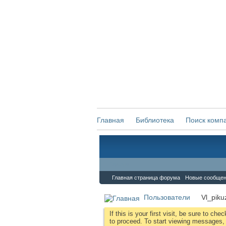
Главная
Библиотека
Поиск комп
Форум
Главная страница форума
Новые сообще
Пользователи
Vl_piku
If this is your first visit, be sure to che
to proceed. To start viewing messages, s