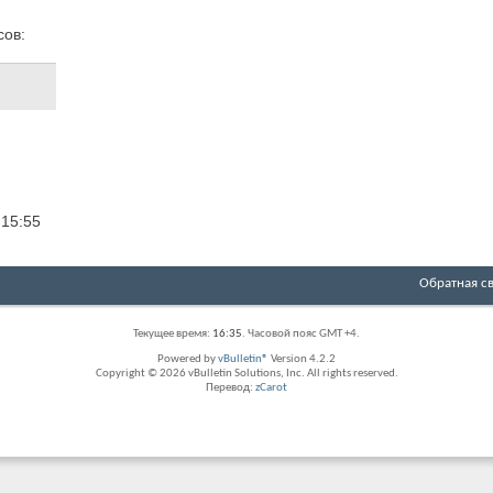
сов:
2
15:55
Обратная с
Текущее время:
16:35
. Часовой пояс GMT +4.
Powered by
vBulletin®
Version 4.2.2
Copyright © 2026 vBulletin Solutions, Inc. All rights reserved.
Перевод:
zCarot