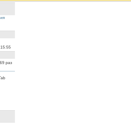
ния
2
15:55
069
раз
Tab