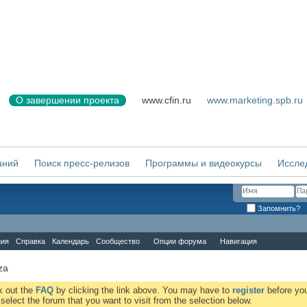
О завершении проекта
www.cfin.ru
www.marketing.spb.ru
аний
Поиск пресс-релизов
Программы и видеокурсы
Иссле
Запомнить?
ния
Справка
Календарь
Сообщество
Опции форума
Навигация
za
ck out the
FAQ
by clicking the link above. You may have to
register
before you
elect the forum that you want to visit from the selection below.