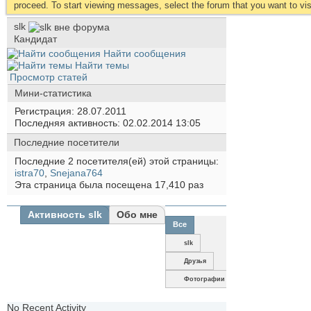
proceed. To start viewing messages, select the forum that you want to visi
slk
Кандидат
Найти сообщения
Найти темы
Просмотр статей
Мини-статистика
Регистрация
28.07.2011
Последняя активность
02.02.2014
13:05
Последние посетители
Последние 2 посетителя(ей) этой страницы:
istra70
,
Snejana764
Эта страница была посещена
17,410
раз
Активность slk
Обо мне
Все
slk
Друзья
Фотографии
No Recent Activity