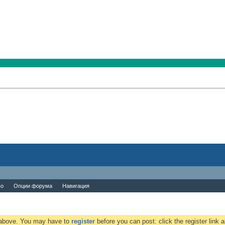
во
Опции форума
Навигация
k above. You may have to
register
before you can post: click the register link