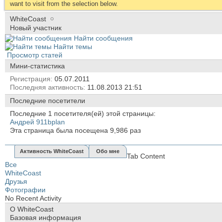
want to visit from the selection below.
WhiteCoast
Новый участник
Найти сообщения
Найти темы
Просмотр статей
Мини-статистика
Регистрация
05.07.2011
Последняя активность
11.08.2013
21:51
Последние посетители
Последние 1 посетителя(ей) этой страницы:
Андрей 911bplan
Эта страница была посещена
9,986
раз
Активность WhiteCoast
Обо мне
Tab Content
Все
WhiteCoast
Друзья
Фотографии
No Recent Activity
О WhiteCoast
Базовая информация