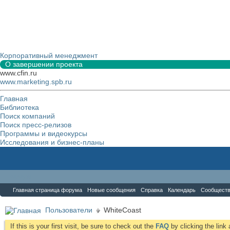
Корпоративный менеджмент
О завершении проекта
www.cfin.ru
www.marketing.spb.ru
Главная
Библиотека
Поиск компаний
Поиск пресс-релизов
Программы и видеокурсы
Исследования и бизнес-планы
Форум
Главная страница форума
Новые сообщения
Справка
Календарь
Сообщест
Пользователи
WhiteCoast
If this is your first visit, be sure to check out the
FAQ
by clicking the lin