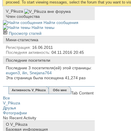
proceed. To start viewing messages, select the forum that you want to visi
V_Pikuza
Член сообщества
Найти сообщения
Найти темы
Просмотр статей
Мини-статистика
Регистрация
16.06.2011
Последняя активность
04.11.2016
20:45
Последние посетители
Последние 3 посетителя(ей) этой страницы:
eugen3
,
ilin
,
Snejana764
Эта страница была посещена
41,274
раз
Активность V_Pikuza
Обо мне
Tab Content
Все
V_Pikuza
Друзья
Фотографии
No Recent Activity
О V_Pikuza
Базовая информация