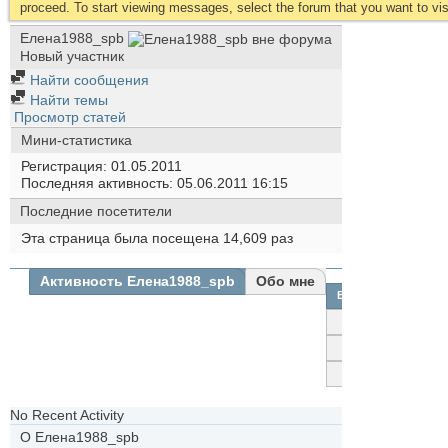
proceed. To start viewing messages, select the forum that you want to visi
Елена1988_spb
Новый участник
Найти сообщения
Найти темы
Просмотр статей
Мини-статистика
Регистрация
01.05.2011
Последняя активность
05.06.2011
16:15
Последние посетители
Эта страница была посещена
14,609
раз
Активность Елена1988_spb
Обо мне
Все
Елена1988_spb
Друзья
Фотографии
No Recent Activity
О Елена1988_spb