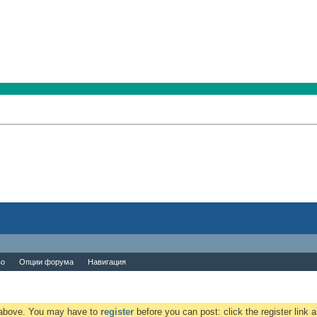
во
Опции форума
Навигация
k above. You may have to
register
before you can post: click the register link