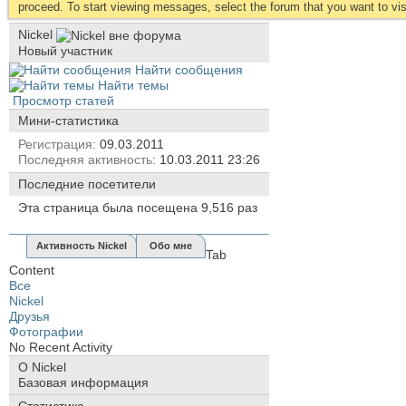
proceed. To start viewing messages, select the forum that you want to visi
Nickel
Новый участник
Найти сообщения
Найти темы
Просмотр статей
Мини-статистика
Регистрация
09.03.2011
Последняя активность
10.03.2011
23:26
Последние посетители
Эта страница была посещена
9,516
раз
Активность Nickel
Обо мне
Tab
Content
Все
Nickel
Друзья
Фотографии
No Recent Activity
О Nickel
Базовая информация
Статистика