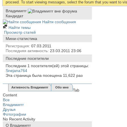
proceed. To start viewing messages, select the forum that you want to visi
Владимиrrr
Кандидат
Найти сообщения
Найти темы
Просмотр статей
Мини-статистика
Регистрация
07.03.2011
Последняя активность
23.03.2011
23:06
Последние посетители
Последние 1 посетителя(ей) этой страницы:
Snejana764
Эта страница была посещена
11,622
раз
Активность Владимиrrr
Обо мне
Tab
Content
Все
Владимиrrr
Друзья
Фотографии
No Recent Activity
О Владимиrrr