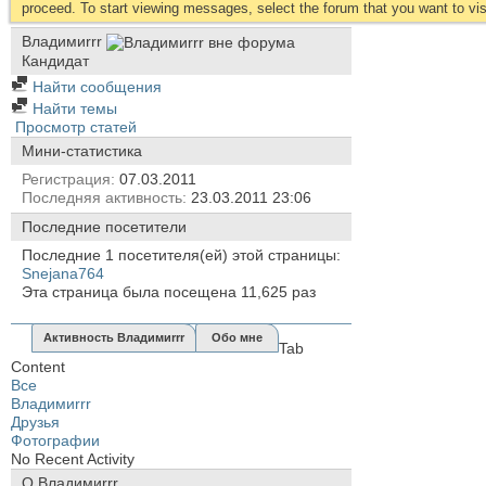
proceed. To start viewing messages, select the forum that you want to visi
Владимиrrr
Кандидат
Найти сообщения
Найти темы
Просмотр статей
Мини-статистика
Регистрация
07.03.2011
Последняя активность
23.03.2011
23:06
Последние посетители
Последние 1 посетителя(ей) этой страницы:
Snejana764
Эта страница была посещена
11,625
раз
Активность Владимиrrr
Обо мне
Tab
Content
Все
Владимиrrr
Друзья
Фотографии
No Recent Activity
О Владимиrrr