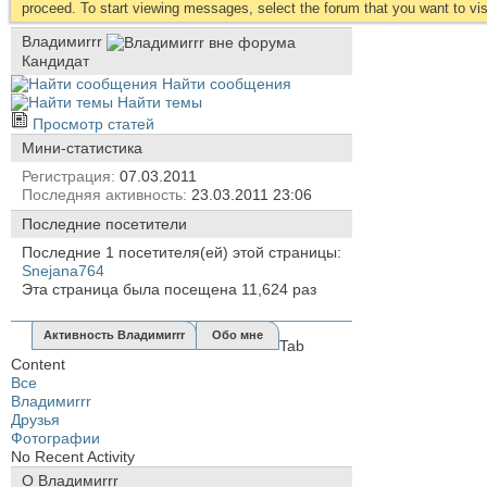
proceed. To start viewing messages, select the forum that you want to visi
Владимиrrr
Кандидат
Найти сообщения
Найти темы
Просмотр статей
Мини-статистика
Регистрация
07.03.2011
Последняя активность
23.03.2011
23:06
Последние посетители
Последние 1 посетителя(ей) этой страницы:
Snejana764
Эта страница была посещена
11,624
раз
Активность Владимиrrr
Обо мне
Tab
Content
Все
Владимиrrr
Друзья
Фотографии
No Recent Activity
О Владимиrrr