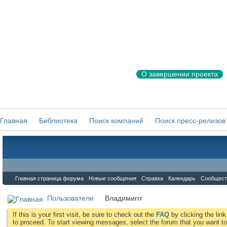
О завершении проекта
Главная
Библиотека
Поиск компаний
Поиск пресс-релизов
Форум
Главная страница форума
Новые сообщения
Справка
Календарь
Сообщест
Пользователи
Владимиrrr
If this is your first visit, be sure to check out the
FAQ
by clicking the li
to proceed. To start viewing messages, select the forum that you want to 