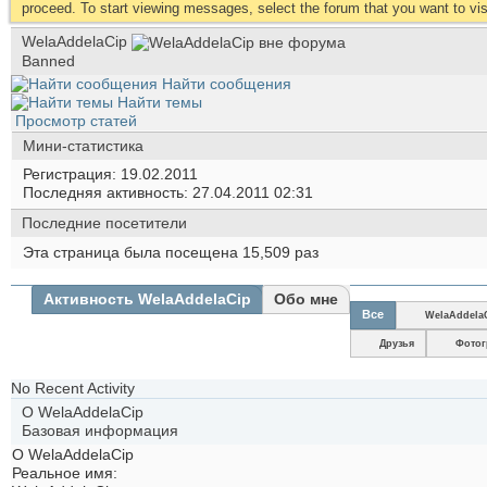
proceed. To start viewing messages, select the forum that you want to visi
WelaAddelaCip
Banned
Найти сообщения
Найти темы
Просмотр статей
Мини-статистика
Регистрация
19.02.2011
Последняя активность
27.04.2011
02:31
Последние посетители
Эта страница была посещена
15,509
раз
Активность WelaAddelaCip
Обо мне
Все
WelaAddela
Друзья
Фото
No Recent Activity
О WelaAddelaCip
Базовая информация
О WelaAddelaCip
Реальное имя: