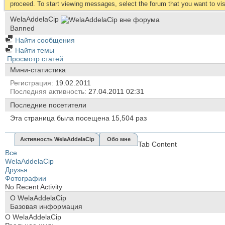
proceed. To start viewing messages, select the forum that you want to visi
WelaAddelaCip
Banned
Найти сообщения
Найти темы
Просмотр статей
Мини-статистика
Регистрация
19.02.2011
Последняя активность
27.04.2011
02:31
Последние посетители
Эта страница была посещена
15,504
раз
Активность WelaAddelaCip
Обо мне
Tab Content
Все
WelaAddelaCip
Друзья
Фотографии
No Recent Activity
О WelaAddelaCip
Базовая информация
О WelaAddelaCip