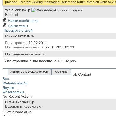
proceed. To start viewing messages, select the forum that you want to visi
WelaAddelaCip
Banned
Найти сообщения
Найти темы
Просмотр статей
Мини-статистика
Регистрация
19.02.2011
Последняя активность
27.04.2011
02:31
Последние посетители
Эта страница была посещена
15,502
раз
Активность WelaAddelaCip
Обо мне
Tab Content
Все
WelaAddelaCip
Друзья
Фотографии
No Recent Activity
О WelaAddelaCip
Базовая информация
О WelaAddelaCip