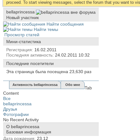
proceed. To start viewing messages, select the forum that you want to visi
bellaprincessa
Новый участник
Найти сообщения
Найти темы
Просмотр статей
Мини-статистика
Регистрация
16.02.2011
Последняя активность
24.02.2011
10:32
Последние посетители
Эта страница была посещена
23,630
раз
Активность bellaprincessa
Обо мне
Tab
Content
Все
bellaprincessa
Друзья
Фотографии
No Recent Activity
О bellaprincessa
Базовая информация
Дата рождения
23.12