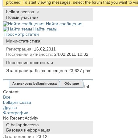
proceed. To start viewing messages, select the forum that you want to visi
bellaprincessa
Новый участник
Найти сообщения
Найти темы
Просмотр статей
Мини-статистика
Регистрация
16.02.2011
Последняя активность
24.02.2011
10:32
Последние посетители
Эта страница была посещена
23,627
раз
Активность bellaprincessa
Обо мне
Tab
Content
Все
bellaprincessa
Друзья
Фотографии
No Recent Activity
О bellaprincessa
Базовая информация
Дата рождения
23.12