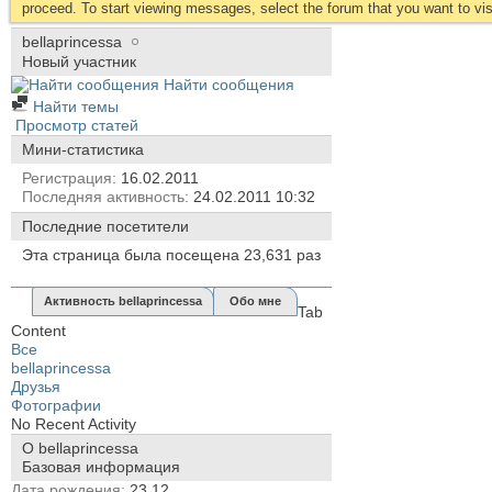
proceed. To start viewing messages, select the forum that you want to visi
bellaprincessa
Новый участник
Найти сообщения
Найти темы
Просмотр статей
Мини-статистика
Регистрация
16.02.2011
Последняя активность
24.02.2011
10:32
Последние посетители
Эта страница была посещена
23,631
раз
Активность bellaprincessa
Обо мне
Tab
Content
Все
bellaprincessa
Друзья
Фотографии
No Recent Activity
О bellaprincessa
Базовая информация
Дата рождения
23.12