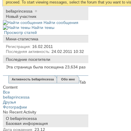
proceed. To start viewing messages, select the forum that you want to visi
bellaprincessa
Новый участник
Найти сообщения
Найти темы
Просмотр статей
Мини-статистика
Регистрация
16.02.2011
Последняя активность
24.02.2011
10:32
Последние посетители
Эта страница была посещена
23,634
раз
Активность bellaprincessa
Обо мне
Tab
Content
Все
bellaprincessa
Друзья
Фотографии
No Recent Activity
О bellaprincessa
Базовая информация
Дата рождения
23.12