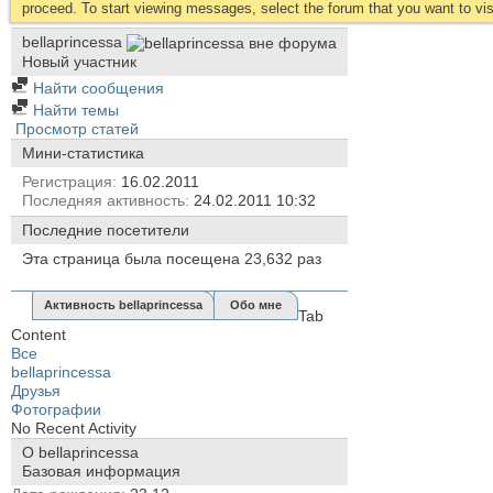
proceed. To start viewing messages, select the forum that you want to visi
bellaprincessa
Новый участник
Найти сообщения
Найти темы
Просмотр статей
Мини-статистика
Регистрация
16.02.2011
Последняя активность
24.02.2011
10:32
Последние посетители
Эта страница была посещена
23,632
раз
Активность bellaprincessa
Обо мне
Tab
Content
Все
bellaprincessa
Друзья
Фотографии
No Recent Activity
О bellaprincessa
Базовая информация