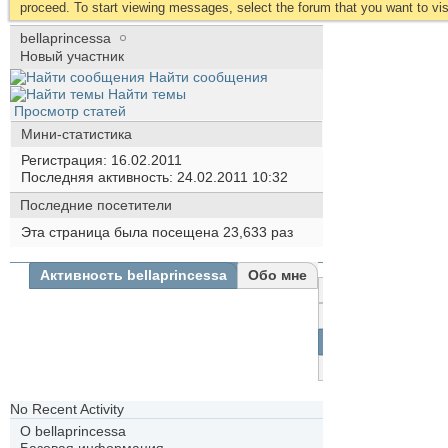
proceed. To start viewing messages, select the forum that you want to visi
bellaprincessa
Новый участник
Найти сообщения
Найти темы
Просмотр статей
Мини-статистика
Регистрация
16.02.2011
Последняя активность
24.02.2011
10:32
Последние посетители
Эта страница была посещена
23,633
раз
Активность bellaprincessa
Обо мне
Все
bellaprincessa
Друзья
Фотографии
No Recent Activity
О bellaprincessa