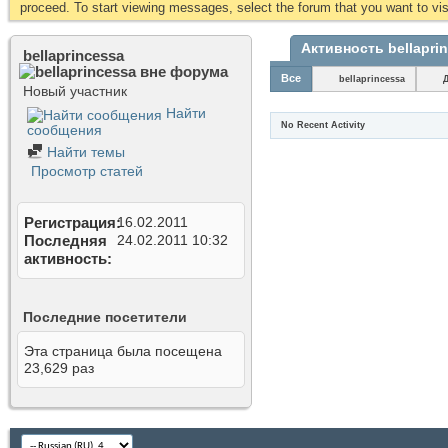
proceed. To start viewing messages, select the forum that you want to visi
Активность bellapri
bellaprincessa
Все
bellaprincessa
Новый участник
Найти
No Recent Activity
сообщения
Найти темы
Просмотр статей
Регистрация
16.02.2011
Последняя
24.02.2011
10:32
активность
Последние посетители
Эта страница была посещена
23,629
раз