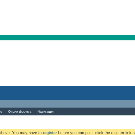
во
Опции форума
Навигация
k above. You may have to
register
before you can post: click the register link