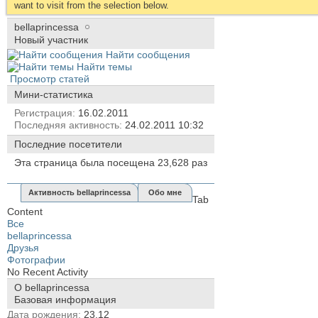
want to visit from the selection below.
bellaprincessa
Новый участник
Найти сообщения
Найти темы
Просмотр статей
Мини-статистика
Регистрация
16.02.2011
Последняя активность
24.02.2011
10:32
Последние посетители
Эта страница была посещена
23,628
раз
Активность bellaprincessa
Обо мне
Tab
Content
Все
bellaprincessa
Друзья
Фотографии
No Recent Activity
О bellaprincessa
Базовая информация
Дата рождения
23.12