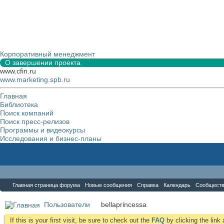
Корпоративный менеджмент
О завершении проекта
www.cfin.ru
www.marketing.spb.ru
Главная
Библиотека
Поиск компаний
Поиск пресс-релизов
Программы и видеокурсы
Исследования и бизнес-планы
Форум
Главная страница форума
Новые сообщения
Справка
Календарь
Сообщест
Пользователи
bellaprincessa
If this is your first visit, be sure to check out the
FAQ
by clicking the lin