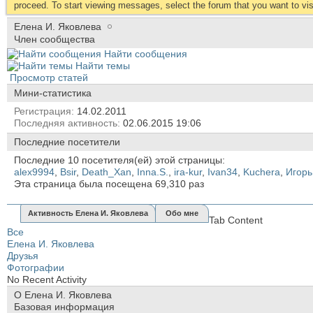
proceed. To start viewing messages, select the forum that you want to visi
Елена И. Яковлева
Член сообщества
Найти сообщения
Найти темы
Просмотр статей
Мини-статистика
Регистрация
14.02.2011
Последняя активность
02.06.2015
19:06
Последние посетители
Последние 10 посетителя(ей) этой страницы:
alex9994
,
Bsir
,
Death_Xan
,
Inna.S.
,
ira-kur
,
Ivan34
,
Kuchera
,
Игорь
Эта страница была посещена
69,310
раз
Активность Елена И. Яковлева
Обо мне
Tab Content
Все
Елена И. Яковлева
Друзья
Фотографии
No Recent Activity
О Елена И. Яковлева
Базовая информация