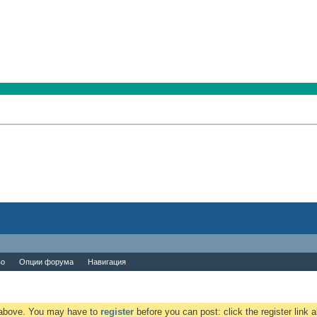
во
Опции форума
Навигация
k above. You may have to
register
before you can post: click the register link