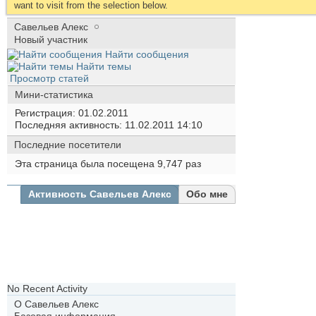
want to visit from the selection below.
Савельев Алекс
Новый участник
Найти сообщения
Найти темы
Просмотр статей
Мини-статистика
Регистрация
01.02.2011
Последняя активность
11.02.2011
14:10
Последние посетители
Эта страница была посещена
9,747
раз
Активность Савельев Алекс
Обо мне
Все
Савельев
Алекс
Друзья
Фотографии
No Recent Activity
О Савельев Алекс