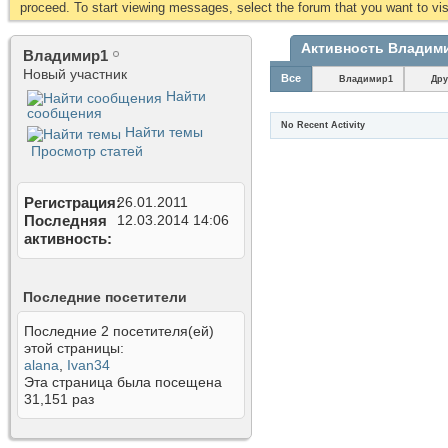
proceed. To start viewing messages, select the forum that you want to visi
Активность Владим
Владимир1
Новый участник
Все
Владимир1
Дру
Найти
сообщения
No Recent Activity
Найти темы
Просмотр статей
Регистрация
26.01.2011
Последняя
12.03.2014
14:06
активность
Последние посетители
Последние 2 посетителя(ей)
этой страницы:
alana
,
Ivan34
Эта страница была посещена
31,151
раз