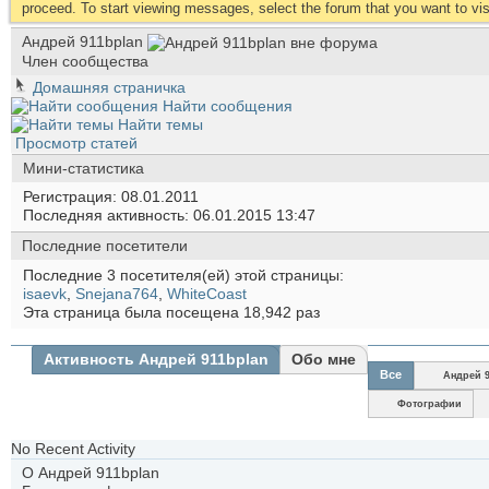
proceed. To start viewing messages, select the forum that you want to visi
Андрей 911bplan
Член сообщества
Домашняя страничка
Найти сообщения
Найти темы
Просмотр статей
Мини-статистика
Регистрация
08.01.2011
Последняя активность
06.01.2015
13:47
Последние посетители
Последние 3 посетителя(ей) этой страницы:
isaevk
,
Snejana764
,
WhiteCoast
Эта страница была посещена
18,942
раз
Активность Андрей 911bplan
Обо мне
Все
Андрей 
Фотографии
No Recent Activity
О Андрей 911bplan