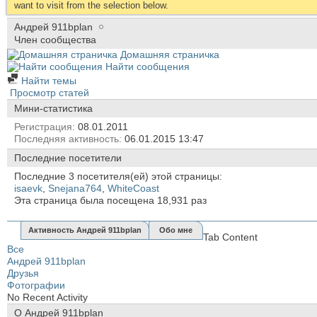
want to visit from the selection below.
Андрей 911bplan
Член сообщества
Домашняя страничка
Найти сообщения
Найти темы
Просмотр статей
Мини-статистика
Регистрация
08.01.2011
Последняя активность
06.01.2015
13:47
Последние посетители
Последние 3 посетителя(ей) этой страницы:
isaevk
,
Snejana764
,
WhiteCoast
Эта страница была посещена
18,931
раз
Активность Андрей 911bplan
Обо мне
Tab Content
Все
Андрей 911bplan
Друзья
Фотографии
No Recent Activity
О Андрей 911bplan