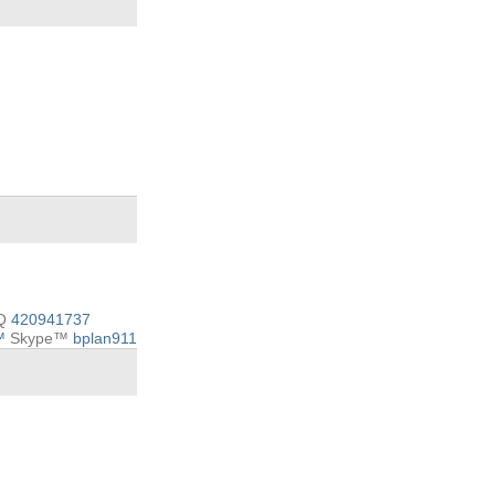
Q
420941737
Skype™
bplan911