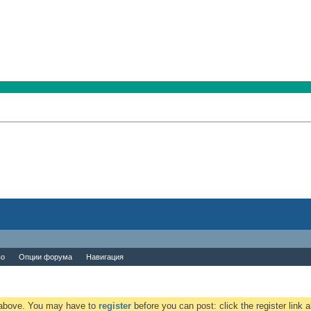
во
Опции форума
Навигация
k above. You may have to
register
before you can post: click the register link