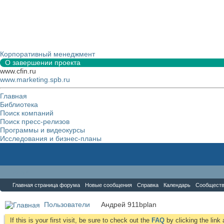
Корпоративный менеджмент
О завершении проекта
www.cfin.ru
www.marketing.spb.ru
Главная
Библиотека
Поиск компаний
Поиск пресс-релизов
Программы и видеокурсы
Исследования и бизнес-планы
Форум
Главная страница форума
Новые сообщения
Справка
Календарь
Сообщест
Пользователи
Андрей 911bplan
If this is your first visit, be sure to check out the
FAQ
by clicking the lin