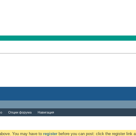
во
Опции форума
Навигация
k above. You may have to
register
before you can post: click the register link