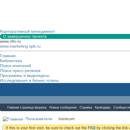
Корпоративный менеджмент
О завершении проекта
www.cfin.ru
www.marketing.spb.ru
Главная
Библиотека
Поиск компаний
Поиск пресс-релизов
Программы и видеокурсы
Исследования и бизнес-планы
Форум
Главная страница форума
Новые сообщения
Справка
Календарь
Сообщест
Пользователи
trenicum
If this is your first visit, be sure to check out the
FAQ
by clicking the lin