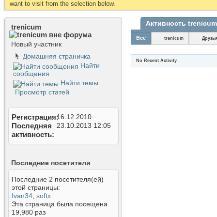
want to visit from the selection below.
Активность trenicum
trenicum
Все
trenicum
Друзь
Новый участник
Домашняя страничка
No Recent Activity
Найти
сообщения
Найти темы
Просмотр статей
Регистрация
16.12.2010
Последняя
23.10.2013
12:05
активность
Последние посетители
Последние 2 посетителя(ей)
этой страницы:
Ivan34
,
softx
Эта страница была посещена
19,980
раз