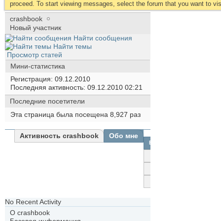
proceed. To start viewing messages, select the forum that you want to visi
crashbook
Новый участник
Найти сообщения
Найти темы
Просмотр статей
Мини-статистика
Регистрация
09.12.2010
Последняя активность
09.12.2010
02:21
Последние посетители
Эта страница была посещена
8,927
раз
Активность crashbook
Обо мне
Все
crashbook
Друзья
Фотографии
No Recent Activity
О crashbook