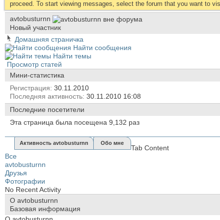
proceed. To start viewing messages, select the forum that you want to visi
avtobusturnn
Новый участник
Домашняя страничка
Найти сообщения
Найти темы
Просмотр статей
Мини-статистика
Регистрация
30.11.2010
Последняя активность
30.11.2010
16:08
Последние посетители
Эта страница была посещена
9,132
раз
Активность avtobusturnn
Обо мне
Tab Content
Все
avtobusturnn
Друзья
Фотографии
No Recent Activity
О avtobusturnn
Базовая информация
О avtobusturnn