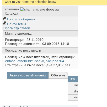
want to visit from the selection below.
shamanix
Кандидат
Найти сообщения
Найти темы
Просмотр статей
Мини-статистика
Регистрация
23.11.2010
Последняя активность
03.09.2013
14:18
Последние посетители
Последние 4 посетителя(ей) этой страницы:
Antasa
,
ethehiliblY
,
isaevk
,
Snejana764
Эта страница была посещена
27,317
раз
Активность shamanix
Обо мне
Все
shamanix
Друзья
Фотографии