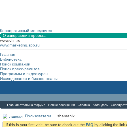
Корпоративный менеджмент
О завершении проекта
www.cfin.ru
www.marketing.spb.ru
Главная
Библиотека
Поиск компаний
Поиск пресс-релизов
Программы и видеокурсы
Исследования и бизнес-планы
Форум
Главная страница форума
Новые сообщения
Справка
Календарь
Сообщест
Пользователи
shamanix
If this is your first visit, be sure to check out the
FAQ
by clicking the lin