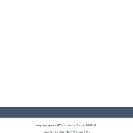
Текущее время:
02:27
. Часовой пояс GMT +4.
Powered by
vBulletin®
Version 4.2.2