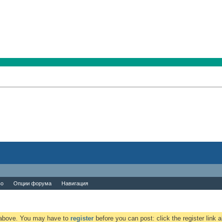
во
Опции форума
Навигация
k above. You may have to
register
before you can post: click the register link