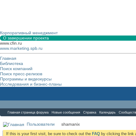
Корпоративный менеджмент
О завершении проекта
www.cfin.ru
www.marketing.spb.ru
Главная
Библиотека
Поиск компаний
Поиск пресс-релизов
Программы и видеокурсы
Исследования и бизнес-планы
Форум
Главная страница форума
Новые сообщения
Справка
Календарь
Сообщест
Пользователи
shamanix
If this is your first visit, be sure to check out the
FAQ
by clicking the lin