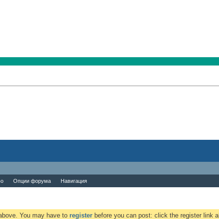
во
Опции форума
Навигация
k above. You may have to
register
before you can post: click the register link