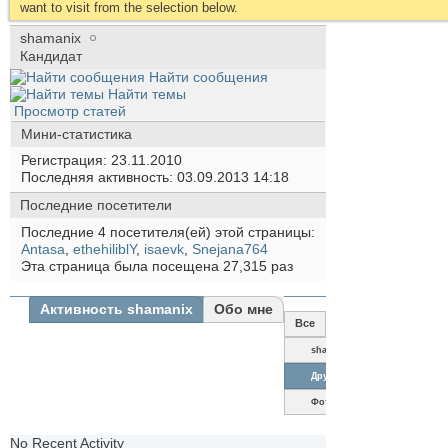
want to visit from the selection below.
shamanix
Кандидат
Найти сообщения
Найти темы
Просмотр статей
Мини-статистика
Регистрация
23.11.2010
Последняя активность
03.09.2013
14:18
Последние посетители
Последние 4 посетителя(ей) этой страницы:
Antasa
,
ethehiliblY
,
isaevk
,
Snejana764
Эта страница была посещена
27,315
раз
Активность shamanix
Обо мне
Все
shamanix
Друзья
Фотографии
No Recent Activity