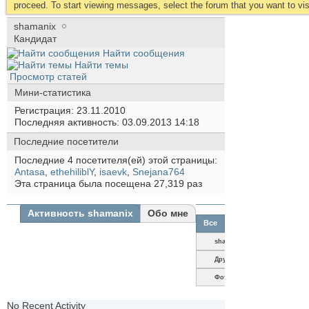
proceed. To start viewing messages, select the forum that you want to visi
shamanix
Кандидат
Найти сообщения
Найти темы
Просмотр статей
Мини-статистика
Регистрация
23.11.2010
Последняя активность
03.09.2013
14:18
Последние посетители
Последние 4 посетителя(ей) этой страницы:
Antasa
,
ethehiliblY
,
isaevk
,
Snejana764
Эта страница была посещена
27,319
раз
Активность shamanix
Обо мне
Все
shamanix
Друзья
Фотографии
No Recent Activity