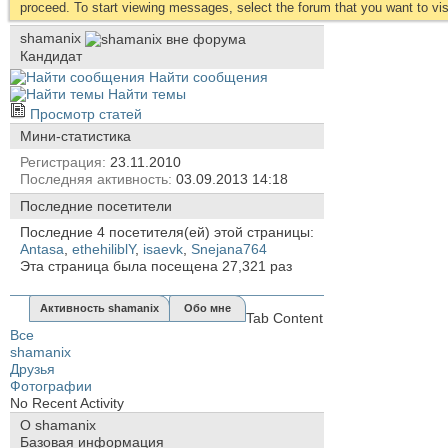
proceed. To start viewing messages, select the forum that you want to visi
shamanix
Кандидат
Найти сообщения
Найти темы
Просмотр статей
Мини-статистика
Регистрация
23.11.2010
Последняя активность
03.09.2013
14:18
Последние посетители
Последние 4 посетителя(ей) этой страницы:
Antasa
,
ethehiliblY
,
isaevk
,
Snejana764
Эта страница была посещена
27,321
раз
Активность shamanix
Обо мне
Tab Content
Все
shamanix
Друзья
Фотографии
No Recent Activity
О shamanix
Базовая информация