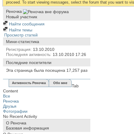
proceed. To start viewing messages, select the forum that you want to visi
Реночка
Новый участник
Найти сообщения
Найти темы
Просмотр статей
Мини-статистика
Регистрация
13.10.2010
Последняя активность
13.10.2010
17:26
Последние посетители
Эта страница была посещена
17,257
раз
Активность Реночка
Обо мне
Tab
Content
Все
Реночка
Друзья
Фотографии
No Recent Activity
О Реночка
Базовая информация