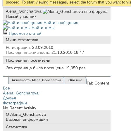
proceed. To start viewing messages, select the forum that you want to visi
Alena_Goncharova
Новый участник
Найти сообщения
Найти темы
Просмотр статей
Мини-статистика
Регистрация
23.09.2010
Последняя активность
21.10.2010
18:47
Последние посетители
Эта страница была посещена
19,050
раз
Активность Alena_Goncharova
Обо мне
Tab Content
Все
Alena_Goncharova
Друзья
Фотографии
No Recent Activity
О Alena_Goncharova
Базовая информация
Статистика