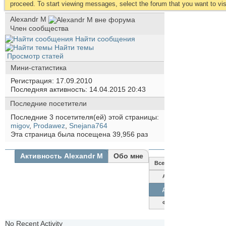
proceed. To start viewing messages, select the forum that you want to visi
Alexandr M
Член сообщества
Найти сообщения
Найти темы
Просмотр статей
Мини-статистика
Регистрация
17.09.2010
Последняя активность
14.04.2015
20:43
Последние посетители
Последние 3 посетителя(ей) этой страницы:
migov
,
Prodawez
,
Snejana764
Эта страница была посещена
39,956
раз
Активность Alexandr M
Обо мне
Все
Alexandr
M
Друзья
Фотографии
No Recent Activity