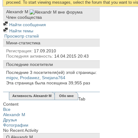
proceed. To start viewing messages, select the forum that you want to visi
Alexandr M
Член сообщества
Найти сообщения
Найти темы
Просмотр статей
Мини-статистика
Регистрация
17.09.2010
Последняя активность
14.04.2015
20:43
Последние посетители
Последние 3 посетителя(ей) этой страницы:
migov
,
Prodawez
,
Snejana764
Эта страница была посещена
39,955
раз
Активность Alexandr M
Обо мне
Tab
Content
Все
Alexandr M
Друзья
Фотографии
No Recent Activity
О Alexandr M