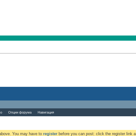
во
Опции форума
Навигация
k above. You may have to
register
before you can post: click the register link