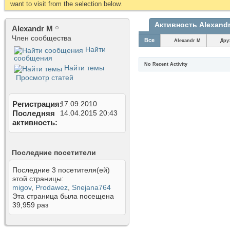
want to visit from the selection below.
Активность Alexand
Alexandr M
Член сообщества
Все
Alexandr M
Дру
Найти
сообщения
No Recent Activity
Найти темы
Просмотр статей
Регистрация
17.09.2010
Последняя
14.04.2015
20:43
активность
Последние посетители
Последние 3 посетителя(ей)
этой страницы:
migov
,
Prodawez
,
Snejana764
Эта страница была посещена
39,959
раз