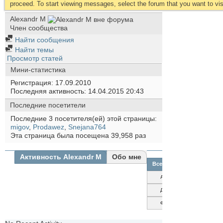
proceed. To start viewing messages, select the forum that you want to visi
Alexandr M
Член сообщества
Найти сообщения
Найти темы
Просмотр статей
Мини-статистика
Регистрация
17.09.2010
Последняя активность
14.04.2015
20:43
Последние посетители
Последние 3 посетителя(ей) этой страницы:
migov
,
Prodawez
,
Snejana764
Эта страница была посещена
39,958
раз
Активность Alexandr M
Обо мне
Все
Alexandr
M
Друзья
Фотографии