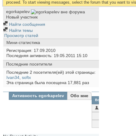
proceed. To start viewing messages, select the forum that you want to visi
egorkapelev
Новый участник
Найти сообщения
Найти темы
Просмотр статей
Мини-статистика
Регистрация
17.09.2010
Последняя активность
19.05.2011
15:10
Последние посетители
Последние 2 посетителя(ей) этой страницы:
Ivan34
,
softx
Эта страница была посещена
17,881
раз
Активность egorkapelev
Обо мне
Все
egorkapelev
Друзья
Фотографии