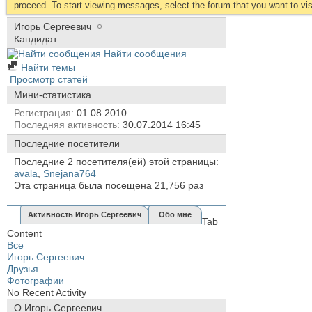
proceed. To start viewing messages, select the forum that you want to visi
Игорь Сергеевич
Кандидат
Найти сообщения
Найти темы
Просмотр статей
Мини-статистика
Регистрация
01.08.2010
Последняя активность
30.07.2014
16:45
Последние посетители
Последние 2 посетителя(ей) этой страницы:
avala
,
Snejana764
Эта страница была посещена
21,756
раз
Активность Игорь Сергеевич
Обо мне
Tab
Content
Все
Игорь Сергеевич
Друзья
Фотографии
No Recent Activity
О Игорь Сергеевич