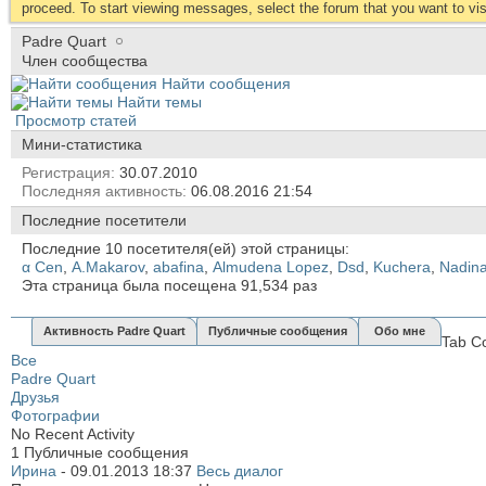
proceed. To start viewing messages, select the forum that you want to visi
Padre Quart
Член сообщества
Найти сообщения
Найти темы
Просмотр статей
Мини-статистика
Регистрация
30.07.2010
Последняя активность
06.08.2016
21:54
Последние посетители
Последние 10 посетителя(ей) этой страницы:
α Cen
,
A.Makarov
,
abafina
,
Almudena Lopez
,
Dsd
,
Kuchera
,
Nadin
Эта страница была посещена
91,534
раз
Активность Padre Quart
Публичные сообщения
Обо мне
Tab C
Все
Padre Quart
Друзья
Фотографии
No Recent Activity
1
Публичные сообщения
Иринa
-
09.01.2013
18:37
Весь диалог