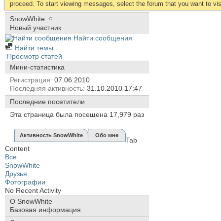
proceed. To start viewing messages, select the forum that you want to visi
SnowWhite
Новый участник
Найти сообщения
Найти темы
Просмотр статей
Мини-статистика
Регистрация
07.06.2010
Последняя активность
31.10.2010
17:47
Последние посетители
Эта страница была посещена
17,979
раз
Активность SnowWhite
Обо мне
Tab
Content
Все
SnowWhite
Друзья
Фотографии
No Recent Activity
О SnowWhite
Базовая информация