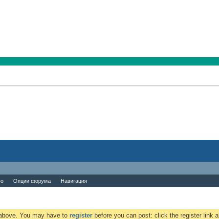
во
Опции форума
Навигация
k above. You may have to
register
before you can post: click the register link